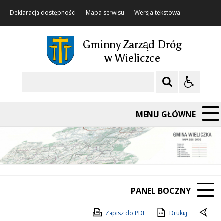
Deklaracja dostępności
Mapa serwisu
Wersja tekstowa
Gminny Zarząd Dróg
w Wieliczce
Szukaj
MENU GŁÓWNE
PANEL BOCZNY
Zapisz do PDF
Drukuj