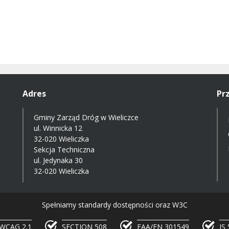
Adres
Pr
Gminy Zarząd Dróg w Wieliczce
ul. Winnicka 12
32-020 Wieliczka
Sekcja Techniczna
ul. Jedynaka 30
32-020 Wieliczka
Spełniamy standardy dostępności oraz W3C
WCAG 2.1
SECTION 508
EAA/EN 301549
IS