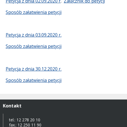
Petycja z dnia 02.09.2020 r
.
Załącznik do petycji
Sposób załatwienia petycji
Petycja z dnia 03.09.2020 r.
Sposób załatwienia petycji
Petycja z dnia 30.12.2020 r.
Sposób załatwienia petycji
Kontakt
tel.: 12 278 20 10
fax.: 12 250 11 90