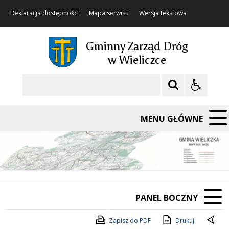
Deklaracja dostępności
Mapa serwisu
Wersja tekstowa
Gminny Zarząd Dróg
w Wieliczce
Szukaj
MENU GŁÓWNE
PANEL BOCZNY
Zapisz do PDF
Drukuj