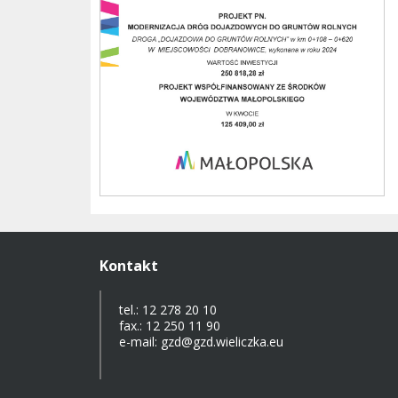
Kontakt
tel.: 12 278 20 10
fax.: 12 250 11 90
e-mail: gzd@gzd.wieliczka.eu