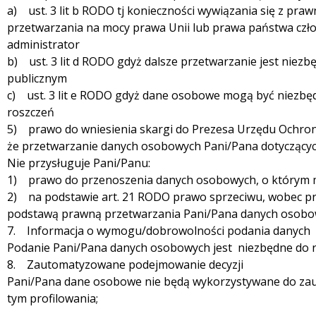
a) ust. 3 lit b RODO tj konieczności wywiązania się z p
przetwarzania na mocy prawa Unii lub prawa państwa cz
administrator
b) ust. 3 lit d RODO gdyż dalsze przetwarzanie jest niezb
publicznym
c) ust. 3 lit e RODO gdyż dane osobowe mogą być niezbęd
roszczeń
5) prawo do wniesienia skargi do Prezesa Urzędu Ochro
że przetwarzanie danych osobowych Pani/Pana dotyczący
Nie przysługuje Pani/Panu:
1) prawo do przenoszenia danych osobowych, o którym 
2) na podstawie art. 21 RODO prawo sprzeciwu, wobec p
podstawą prawną przetwarzania Pani/Pana danych osobowych
7. Informacja o wymogu/dobrowolności podania danych
Podanie Pani/Pana danych osobowych jest niezbędne do 
8. Zautomatyzowane podejmowanie decyzji
Pani/Pana dane osobowe nie będą wykorzystywane do za
tym profilowania;