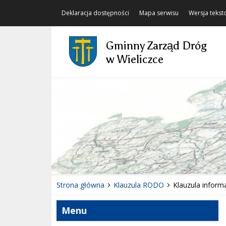
Deklaracja dostępności
Mapa serwisu
Wersja teks
Gminny Zarząd Dróg
w Wieliczce
Strona główna
Klauzula RODO
Klauzula inform
Menu