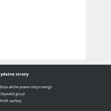
zydatne strony
Baza aktów prawa miejscowego
Obywatel.gov.pl
Profil zaufany