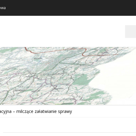
towa
Szukaj
acyjna – milczące załatwianie sprawy