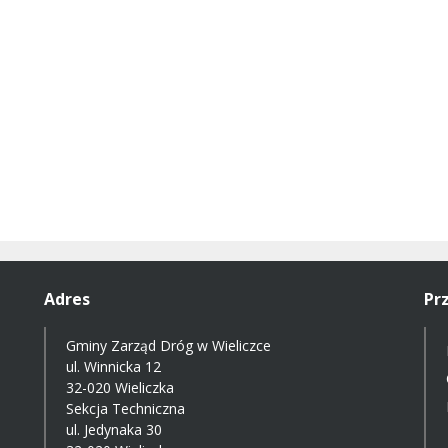
Adres
Pr
Gminy Zarząd Dróg w Wieliczce
ul. Winnicka 12
32-020 Wieliczka
Sekcja Techniczna
ul. Jedynaka 30