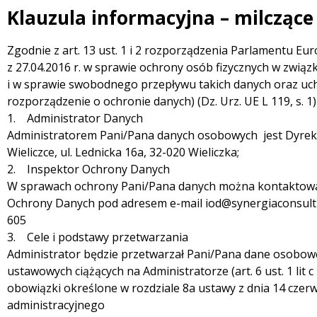
Klauzula informacyjna – milczące
Treść
Zgodnie z art. 13 ust. 1 i 2 rozporządzenia Parlamentu Eu
z 27.04.2016 r. w sprawie ochrony osób fizycznych w zwi
i w sprawie swobodnego przepływu takich danych oraz uc
rozporządzenie o ochronie danych) (Dz. Urz. UE L 119, s. 1
1. Administrator Danych
Administratorem Pani/Pana danych osobowych jest Dyrek
Wieliczce, ul. Lednicka 16a, 32-020 Wieliczka;
2. Inspektor Ochrony Danych
W sprawach ochrony Pani/Pana danych można kontaktowa
Ochrony Danych pod adresem e-mail iod@synergiaconsult
605
3. Cele i podstawy przetwarzania
Administrator będzie przetwarzał Pani/Pana dane osobow
ustawowych ciążących na Administratorze (art. 6 ust. 1 lit
obowiązki określone w rozdziale 8a ustawy z dnia 14 czer
administracyjnego