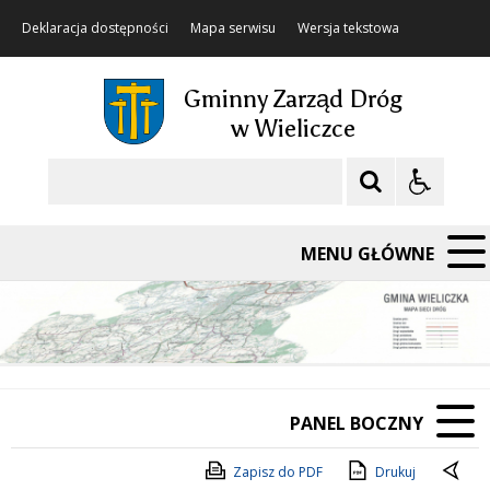
Deklaracja dostępności
Mapa serwisu
Wersja tekstowa
Gminny Zarząd Dróg
w Wieliczce
Szukaj
MENU GŁÓWNE
PANEL BOCZNY
Zapisz do PDF
Drukuj