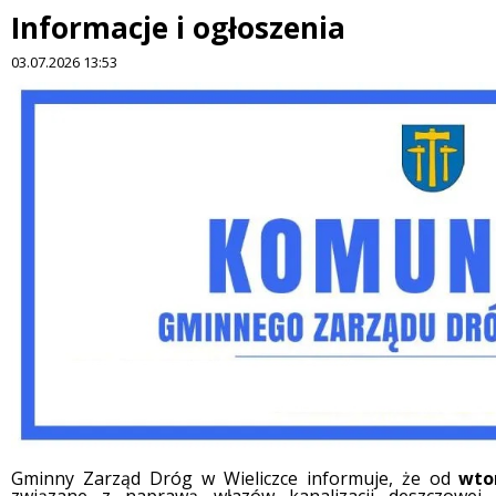
Informacje i ogłoszenia
03.07.2026 13:53
Gminny Zarząd Dróg w Wieliczce informuje, że od
wto
Treść