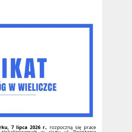
rku
,
7
lipca 2026 r.
, rozpoczną się prace