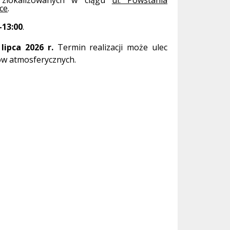
, zlokalizowanych w ciągu
ul. Powstania
ce
.
–13:00
.
 lipca 2026 r.
Termin realizacji może ulec
ów atmosferycznych.