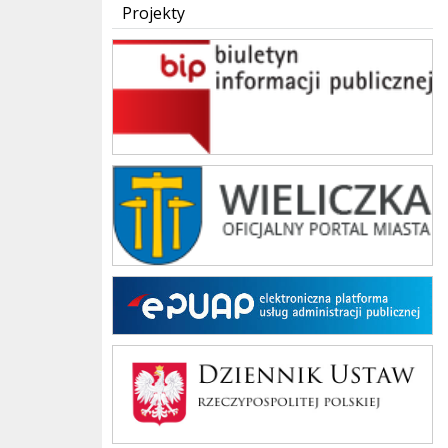
Projekty
BIP
Urząd Miasta i Gminy w Wieliczce
EPUAP