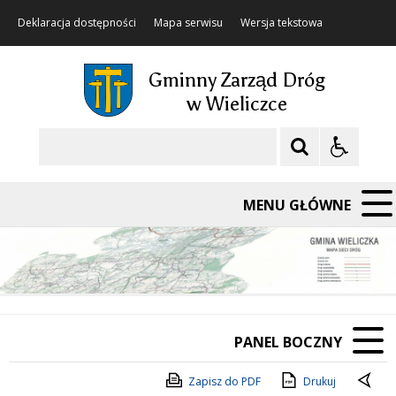
Deklaracja dostępności
Mapa serwisu
Wersja tekstowa
Gminny Zarząd Dróg
w Wieliczce
Szukaj
MENU GŁÓWNE
PANEL BOCZNY
Zapisz do PDF
Drukuj